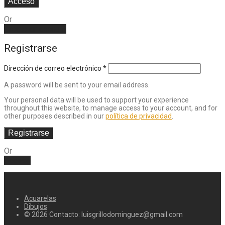
Acceso
Or
Create an account
Registrarse
Dirección de correo electrónico
*
A password will be sent to your email address.
Your personal data will be used to support your experience
throughout this website, to manage access to your account, and for
other purposes described in our
política de privacidad
.
Registrarse
Or
Acceso
Acuarelas
Dibujos
© 2026 Contacto: luisgrillodominguez@gmail.com